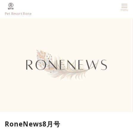
Pet Resort Rone
RoneNews8月号