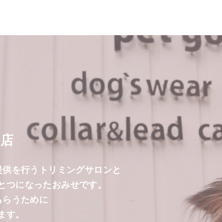
お店
提供を行うトリミングサロンと
とつになったおみせです。
もらうために
ます。