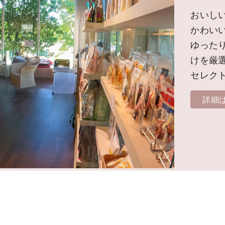
おいし
かわい
ゆった
けを厳
セレク
詳細