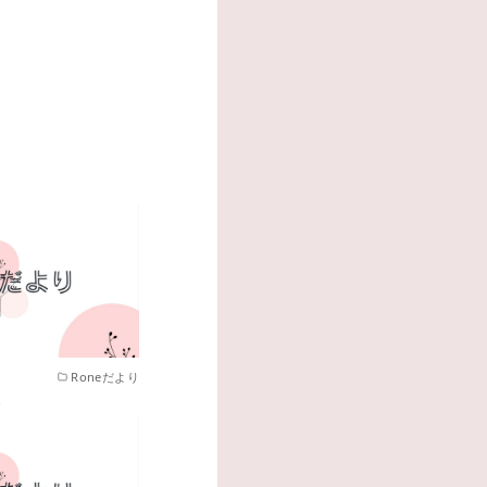
Roneだより
号