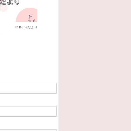
Roneだより
号